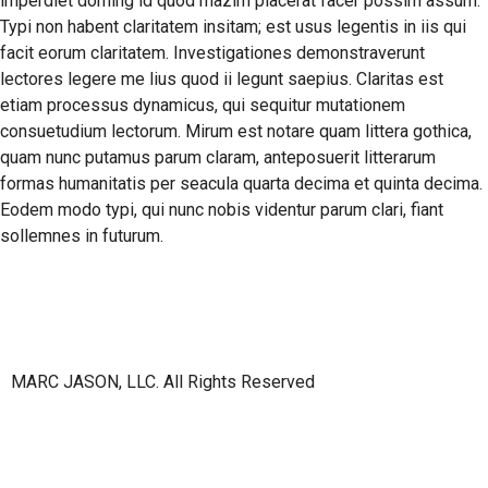
imperdiet doming id quod mazim placerat facer possim assum.
Typi non habent claritatem insitam; est usus legentis in iis qui
facit eorum claritatem. Investigationes demonstraverunt
lectores legere me lius quod ii legunt saepius. Claritas est
etiam processus dynamicus, qui sequitur mutationem
consuetudium lectorum. Mirum est notare quam littera gothica,
quam nunc putamus parum claram, anteposuerit litterarum
formas humanitatis per seacula quarta decima et quinta decima.
Eodem modo typi, qui nunc nobis videntur parum clari, fiant
sollemnes in futurum.
MARC JASON, LLC. All Rights Reserved