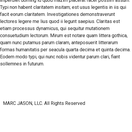
imperdiet doming id quod mazim placerat facer possim assum.
Typi non habent claritatem insitam; est usus legentis in iis qui
facit eorum claritatem. Investigationes demonstraverunt
lectores legere me lius quod ii legunt saepius. Claritas est
etiam processus dynamicus, qui sequitur mutationem
consuetudium lectorum. Mirum est notare quam littera gothica,
quam nunc putamus parum claram, anteposuerit litterarum
formas humanitatis per seacula quarta decima et quinta decima.
Eodem modo typi, qui nunc nobis videntur parum clari, fiant
sollemnes in futurum.
MARC JASON, LLC. All Rights Reserved