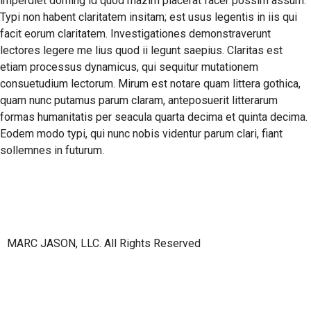
imperdiet doming id quod mazim placerat facer possim assum.
Typi non habent claritatem insitam; est usus legentis in iis qui
facit eorum claritatem. Investigationes demonstraverunt
lectores legere me lius quod ii legunt saepius. Claritas est
etiam processus dynamicus, qui sequitur mutationem
consuetudium lectorum. Mirum est notare quam littera gothica,
quam nunc putamus parum claram, anteposuerit litterarum
formas humanitatis per seacula quarta decima et quinta decima.
Eodem modo typi, qui nunc nobis videntur parum clari, fiant
sollemnes in futurum.
MARC JASON, LLC. All Rights Reserved