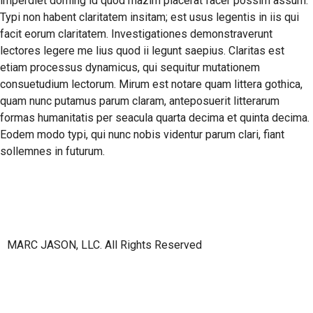
imperdiet doming id quod mazim placerat facer possim assum.
Typi non habent claritatem insitam; est usus legentis in iis qui
facit eorum claritatem. Investigationes demonstraverunt
lectores legere me lius quod ii legunt saepius. Claritas est
etiam processus dynamicus, qui sequitur mutationem
consuetudium lectorum. Mirum est notare quam littera gothica,
quam nunc putamus parum claram, anteposuerit litterarum
formas humanitatis per seacula quarta decima et quinta decima.
Eodem modo typi, qui nunc nobis videntur parum clari, fiant
sollemnes in futurum.
MARC JASON, LLC. All Rights Reserved