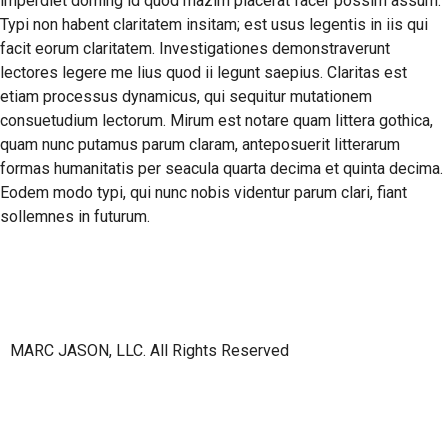
imperdiet doming id quod mazim placerat facer possim assum.
Typi non habent claritatem insitam; est usus legentis in iis qui
facit eorum claritatem. Investigationes demonstraverunt
lectores legere me lius quod ii legunt saepius. Claritas est
etiam processus dynamicus, qui sequitur mutationem
consuetudium lectorum. Mirum est notare quam littera gothica,
quam nunc putamus parum claram, anteposuerit litterarum
formas humanitatis per seacula quarta decima et quinta decima.
Eodem modo typi, qui nunc nobis videntur parum clari, fiant
sollemnes in futurum.
MARC JASON, LLC. All Rights Reserved