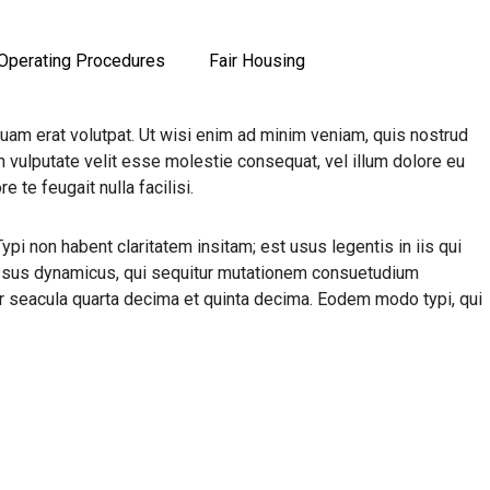
Operating Procedures
Fair Housing
uam erat volutpat. Ut wisi enim ad minim veniam, quis nostrud
in vulputate velit esse molestie consequat, vel illum dolore eu
 te feugait nulla facilisi.
 non habent claritatem insitam; est usus legentis in iis qui
cessus dynamicus, qui sequitur mutationem consuetudium
er seacula quarta decima et quinta decima. Eodem modo typi, qui