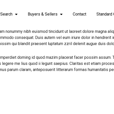
 Search
Buyers & Sellers
Contact
Standard 
iam nonummy nibh euismod tincidunt ut laoreet dolore magna aliq
 commodo consequat. Duis autem vel eum iriure dolor in hendrerit 
issim qui blandit praesent luptatum zzril delenit augue duis dolore
imperdiet doming id quod mazim placerat facer possim assum. Typi
s legere me lius quod ii legunt saepius. Claritas est etiam pro
amus parum claram, anteposuerit litterarum formas humanitatis p